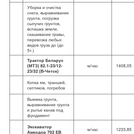
Уборка и очистка
снега, выравнивание
грунта, погрузка
сыпучих грунтов,
вспашка земли,
скашивание травы,
перевозка любых
видов груза до (до
5т.)
Трактор Беларус
(МТЗ) 82.1-23/12-
м/час
1408,05
23/32 (В-Четск)
Копка ям, траншей,
септиков, погребов
Выемка грунта,
выравнивание грунта
и рытье канав под
фундамент
Экскаватор
м/час
1233,85
Амкодор 702 ЕВ