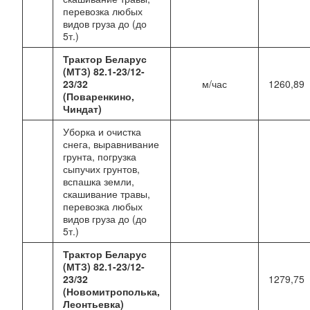
перевозка любых
видов груза до (до
5т.)
Трактор Беларус
(МТЗ) 82.1-23/12-
23/32
м/час
1260,89
(Поваренкино,
Чиндат)
Уборка и очистка
снега, выравнивание
грунта, погрузка
сыпучих грунтов,
вспашка земли,
скашивание травы,
перевозка любых
видов груза до (до
5т.)
Трактор Беларус
(МТЗ) 82.1-23/12-
23/32
1279,75
(Новомитрополька,
Леонтьевка)